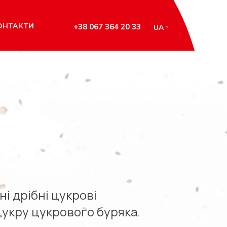
ОНТАКТИ
+38 067 364 20 33
UA
і дрібні цукрові
цукру цукрового буряка.