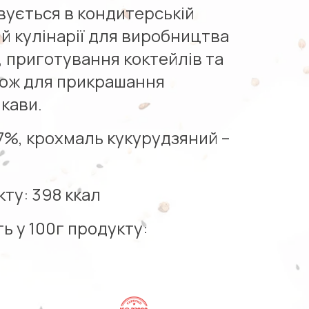
вується в кондитерській
ій кулінарії для виробництва
, приготування коктейлів та
кож для прикрашання
кави.
7%, крохмаль кукурудзяний –
кту: 398 ккал
ь у 100г продукту: