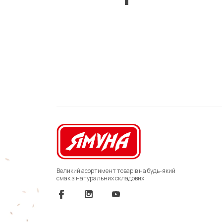
Великий асортимент товарів на будь-який
смак з натуральних складових