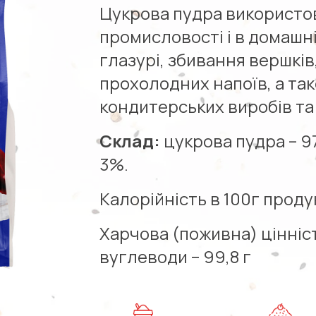
Цукрова пудра використо
промисловості і в домашн
глазурі, збивання вершків
прохолодних напоїв, а та
кондитерських виробів та 
Склад:
цукрова пудра – 9
3%.
Калорійність в 100г проду
Харчова (поживна) цінніст
вуглеводи – 99,8 г