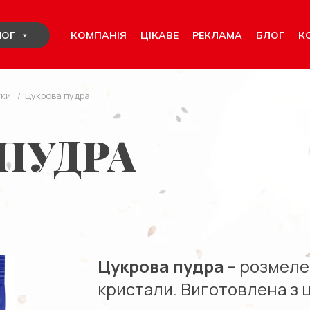
КОМПАНІЯ
ЦІКАВЕ
РЕКЛАМА
БЛОГ
К
ЛОГ
тки
/
Цукрова пудра
ПУДРА
Цукрова пудра
– розмелен
кристали. Виготовлена з 