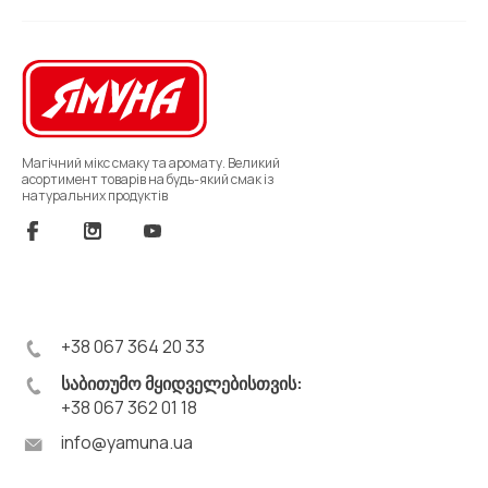
Магічний мікс смаку та аромату. Великий
асортимент товарів на будь-який смак із
натуральних продуктів
+38 067 364 20 33
საბითუმო მყიდველებისთვის:
+38 067 362 01 18
info@yamuna.ua