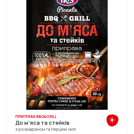
+
ПРИПРАВА BBQ&GRILL
До м’яса та стейків
з розмарином та перцем чилі