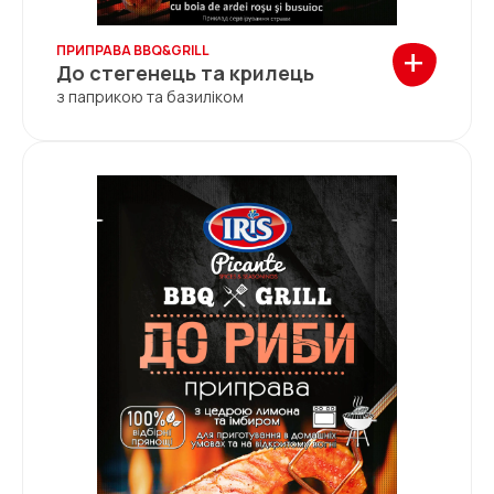
+
ПРИПРАВА BBQ&GRILL
До стегенець та крилець
з паприкою та базиліком