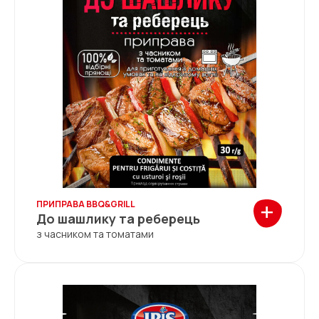
+
ПРИПРАВА BBQ&GRILL
До шашлику та реберець
з часником та томатами