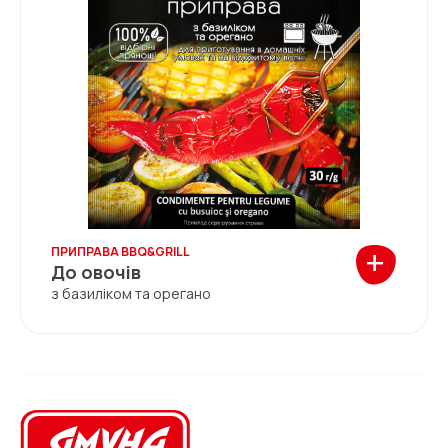
+
ПРИПРАВА BBQ&GRILL
До овочів
з базиліком та орегано