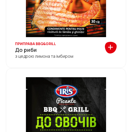
+
ПРИПРАВА BBQ&GRILL
До риби
з цедрою лимона та імбиром