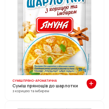
+
СУМІШ ПРЯНО-АРОМАТИЧНА
Суміш прянощів до шарлотки
з корицею та імбирем