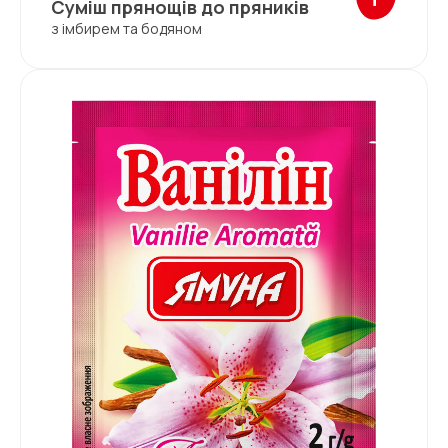
Суміш прянощів до пряників
з імбирем та бодяном