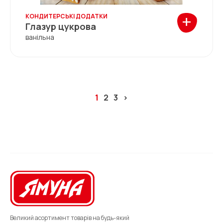
+
КОНДИТЕРСЬКІ ДОДАТКИ
Глазур цукрова
ванільна
Пагінація
1
2
3
>
записів
Великий асортимент товарів на будь-який