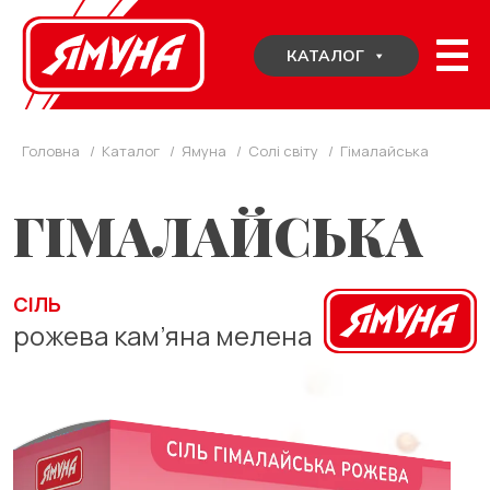
Skip
to
КАТАЛОГ
content
Головна
/
Каталог
/
Ямуна
/
Солі світу
/
Гімалайська
ГІМАЛАЙСЬКА
СІЛЬ
рожева кам’яна мелена