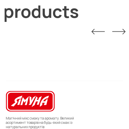
products
Магічний мікс смаку та аромату. Великий
асортимент товарів на будь-який смак із
натуральних продуктів