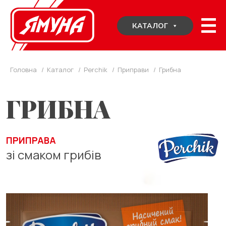
Skip
to
КАТАЛОГ
content
Головна
/
Каталог
/
Perchik
/
Приправи
/
Грибна
ГРИБНА
ПРИПРАВА
зі смаком грибів