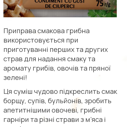
Приправа смакова грибна
використовується при
приготуванні перших та других
страв для надання смаку та
аромату грибів, овочів та пряної
зелені!
Ця суміш чудово підкреслить смак
борщу, супів, бульйонів, зробить
апетитнішими овочеві, грибні
гарніри та різні страви з м’яса і