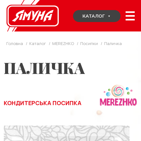
Skip
to
КАТАЛОГ
content
Головна
/
Каталог
/
MEREZHKO
/
Посипки
/
Паличка
ПАЛИЧКА
КОНДИТЕРСЬКА ПОСИПКА