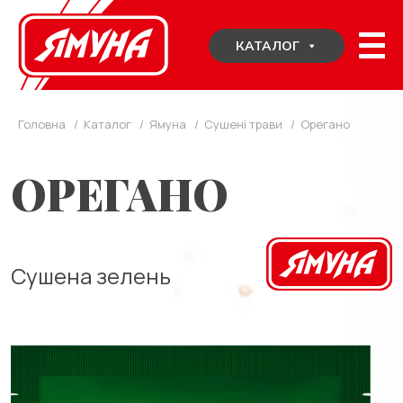
Skip
to
КАТАЛОГ
content
Головна
/
Каталог
/
Ямуна
/
Сушені трави
/
Орегано
ОРЕГАНО
Сушена зелень