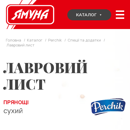
Skip
to
КАТАЛОГ
content
Головна
/
Каталог
/
Perchik
/
Спеції та додатки
/
Лавровий лист
ЛАВРОВИЙ
ЛИСТ
ПРЯНОЩІ
сухий