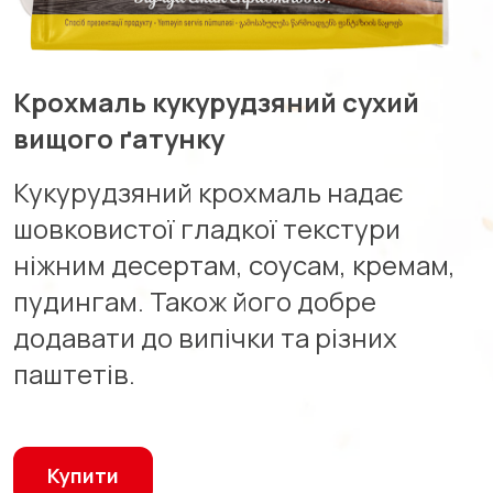
Крохмаль кукурудзяний сухий
вищого ґатунку
Кукурудзяний крохмаль надає
шовковистої гладкої текстури
ніжним десертам, соусам, кремам,
пудингам. Також його добре
додавати до випічки та різних
паштетів.
Купити