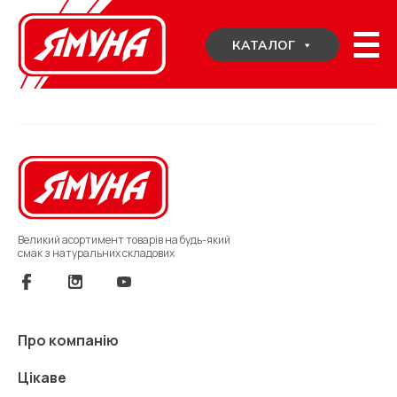
Skip
to
КАТАЛОГ
content
Великий асортимент товарів на будь-який
смак з натуральних складових
Про компанію
Цікаве