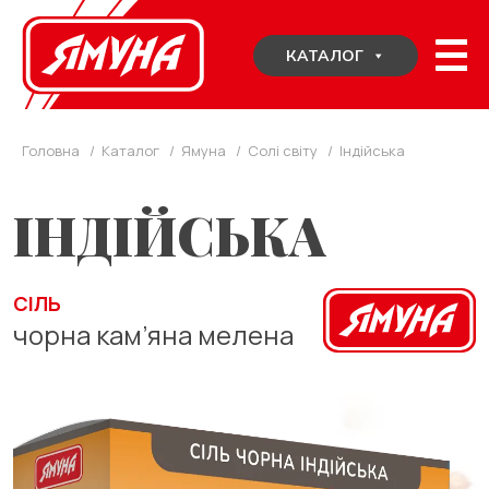
Skip
to
КАТАЛОГ
content
Головна
/
Каталог
/
Ямуна
/
Солі світу
/
Індійська
ІНДІЙСЬКА
СІЛЬ
чорна кам’яна мелена