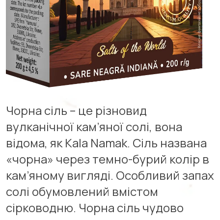
Чорна сіль – це різновид
вулканічної кам’яної солі, вона
відома, як Kala Namak. Сіль названа
«чорна» через темно-бурий колір в
кам’яному вигляді. Особливий запах
солі обумовлений вмістом
сірководню. Чорна сіль чудово