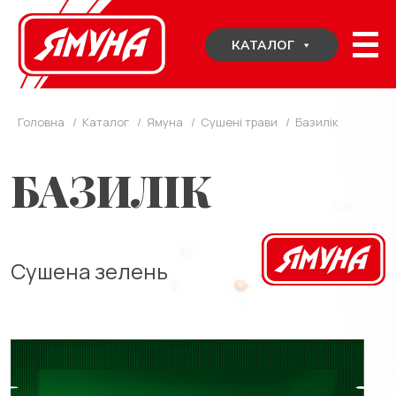
Skip
to
КАТАЛОГ
content
Головна
/
Каталог
/
Ямуна
/
Сушені трави
/
Базилік
БАЗИЛІК
Сушена зелень