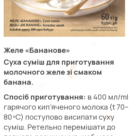
Желе «Бананове»
Cуха суміш для приготування
молочного желе зі смаком
банана.
Спосіб приготування:
в 400 мл/ml
гарячого кип’яченого молока (t 70–
80 ºС) поступово висипати суху
суміш. Ретельно перемішати до