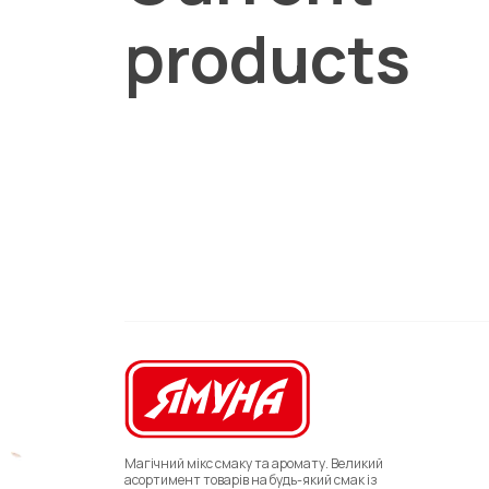
products
Магічний мікс смаку та аромату. Великий
асортимент товарів на будь-який смак із