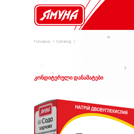
Skip
to
content
Головна
/
Catalog
/
ᲙᲝᲜᲓᲘᲢᲔᲠᲣᲚᲘ ᲓᲐᲜᲐᲛᲐᲢᲔᲑᲘ