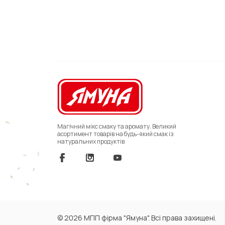
Магічний мікс смаку та аромату. Великий
асортимент товарів на будь-який смак із
натуральних продуктів
© 2026 МПП фірма "Ямуна". Всі права захищені.