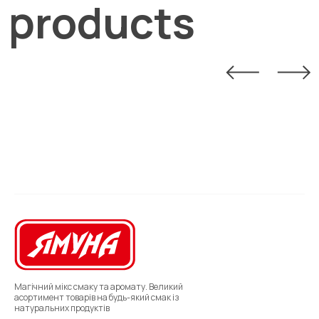
products
Магічний мікс смаку та аромату. Великий
асортимент товарів на будь-який смак із
натуральних продуктів