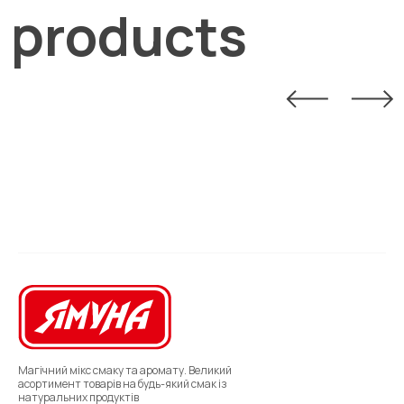
products
Магічний мікс смаку та аромату. Великий
асортимент товарів на будь-який смак із
натуральних продуктів