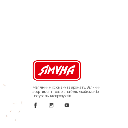
Магічний мікс смаку та аромату. Великий
асортимент товарів на будь-який смак із
натуральних продуктів