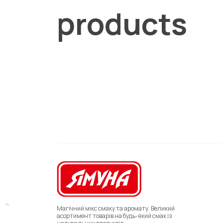
products
Магічний мікс смаку та аромату. Великий
асортимент товарів на будь-який смак із