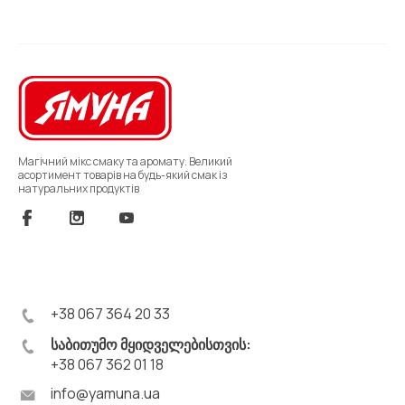
Магічний мікс смаку та аромату. Великий
асортимент товарів на будь-який смак із
натуральних продуктів
+38 067 364 20 33
საბითუმო მყიდველებისთვის:
+38 067 362 01 18
info@yamuna.ua