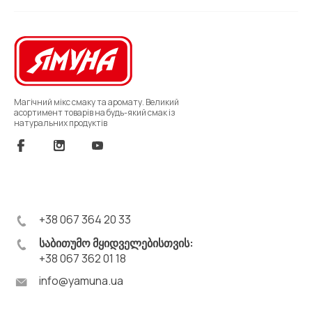
Магічний мікс смаку та аромату. Великий
асортимент товарів на будь-який смак із
натуральних продуктів
+38 067 364 20 33
საბითუმო მყიდველებისთვის:
+38 067 362 01 18
info@yamuna.ua